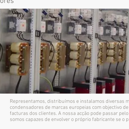
dores
Representamos, distribuímos e instalamos diversas m
condensadores de marcas europeias com objectivo de 
facturas dos clientes. A nossa acção pode passar pelo
somos capazes de envolver o próprio fabricante se o p