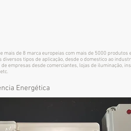
de mais de 8 marca europeias com mais de 5000 produtos 
s diversos tipos de aplicação, desde o domestico ao industri
 de empresas desde comerciantes, lojas de iluminação, ins
etc.
ência Energética