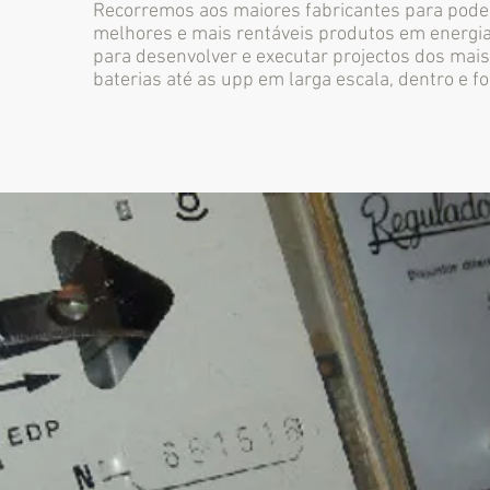
Recorremos aos maiores fabricantes para poder
melhores e mais rentáveis produtos em energi
para desenvolver e executar projectos dos mai
baterias até as upp em larga escala, dentro e fo