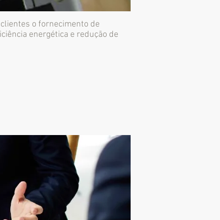
clientes o fornecimento de
iciência energética e redução de